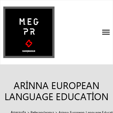
ARINNA EUROPEAN
LANGUAGE EDUCATION
Anasayfa
>
Referanslarımız
>
Arinna European Language Educat